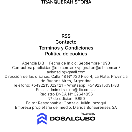
TRANQUERA
HISTORIA
RSS
Contacto
Términos y Condiciones
Política de cookies
Agencia DIB - Fecha de Inicio: Septiembre 1993
Contactos:
publicidad@dib.com.ar
/
vpignaton@dib.com.ar
/
avisosdib@gmail.com
Dirección de las oficinas: Calle 48 Nº 726 Piso 4, La Plata; Provincia
de Buenos Aires, Argentina
Teléfono: +5492215022421 - Whatsapp: +5492215031783
Email:
administracion@dib.com.ar
Registro DNDA Nº 32644856
Nº de edición: 9.890
Editor Responsable: Gonzalo Julián Irazoqui
Empresa propietaria del medio: Diarios Bonaerenses SA