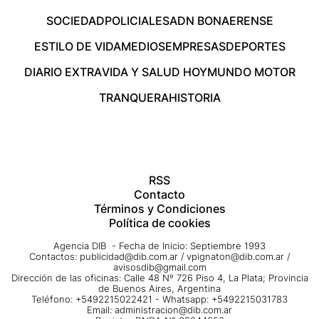
SOCIEDAD
POLICIALES
ADN BONAERENSE
ESTILO DE VIDA
MEDIOS
EMPRESAS
DEPORTES
DIARIO EXTRA
VIDA Y SALUD HOY
MUNDO MOTOR
TRANQUERA
HISTORIA
RSS
Contacto
Términos y Condiciones
Política de cookies
Agencia DIB - Fecha de Inicio: Septiembre 1993
Contactos:
publicidad@dib.com.ar
/
vpignaton@dib.com.ar
/
avisosdib@gmail.com
Dirección de las oficinas: Calle 48 Nº 726 Piso 4, La Plata; Provincia
de Buenos Aires, Argentina
Teléfono: +5492215022421 - Whatsapp: +5492215031783
Email:
administracion@dib.com.ar