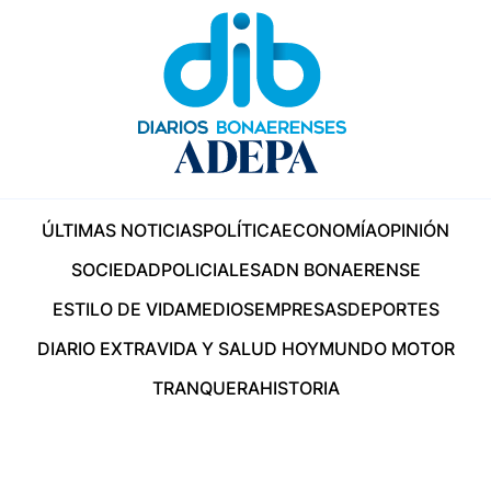
ÚLTIMAS NOTICIAS
POLÍTICA
ECONOMÍA
OPINIÓN
SOCIEDAD
POLICIALES
ADN BONAERENSE
ESTILO DE VIDA
MEDIOS
EMPRESAS
DEPORTES
DIARIO EXTRA
VIDA Y SALUD HOY
MUNDO MOTOR
TRANQUERA
HISTORIA