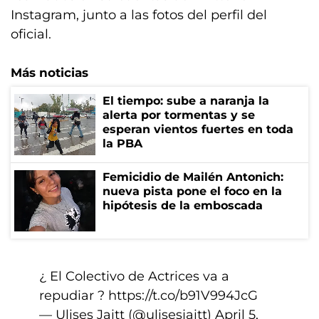
Instagram, junto a las fotos del perfil del
oficial.
Más noticias
El tiempo: sube a naranja la
alerta por tormentas y se
esperan vientos fuertes en toda
la PBA
Femicidio de Mailén Antonich:
nueva pista pone el foco en la
hipótesis de la emboscada
¿ El Colectivo de Actrices va a
repudiar ?
https://t.co/b91V994JcG
— Ulises Jaitt (@ulisesjaitt)
April 5,