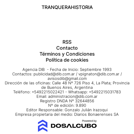
TRANQUERA
HISTORIA
RSS
Contacto
Términos y Condiciones
Política de cookies
Agencia DIB - Fecha de Inicio: Septiembre 1993
Contactos:
publicidad@dib.com.ar
/
vpignaton@dib.com.ar
/
avisosdib@gmail.com
Dirección de las oficinas: Calle 48 Nº 726 Piso 4, La Plata; Provincia
de Buenos Aires, Argentina
Teléfono: +5492215022421 - Whatsapp: +5492215031783
Email:
administracion@dib.com.ar
Registro DNDA Nº 32644856
Nº de edición: 9.890
Editor Responsable: Gonzalo Julián Irazoqui
Empresa propietaria del medio: Diarios Bonaerenses SA