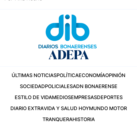
ÚLTIMAS NOTICIAS
POLÍTICA
ECONOMÍA
OPINIÓN
SOCIEDAD
POLICIALES
ADN BONAERENSE
ESTILO DE VIDA
MEDIOS
EMPRESAS
DEPORTES
DIARIO EXTRA
VIDA Y SALUD HOY
MUNDO MOTOR
TRANQUERA
HISTORIA