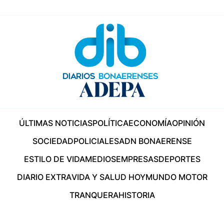
ÚLTIMAS NOTICIAS
POLÍTICA
ECONOMÍA
OPINIÓN
SOCIEDAD
POLICIALES
ADN BONAERENSE
ESTILO DE VIDA
MEDIOS
EMPRESAS
DEPORTES
DIARIO EXTRA
VIDA Y SALUD HOY
MUNDO MOTOR
TRANQUERA
HISTORIA