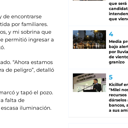
que será
candidat
intenden
 y de encontrarse
que vien
ida por familiares.
os, y mi sobrina que
le permitió ingresar a
Media pr
bajo aler
ó.
por lluvi
de viento
tado. “Ahora estamos
granizo
a de peligro”, detalló
Kicillof e
"Milei no
marcó y tapó el pozo.
recursos
a falta de
dárselos 
bancos, a
 escasa iluminación.
a sus am