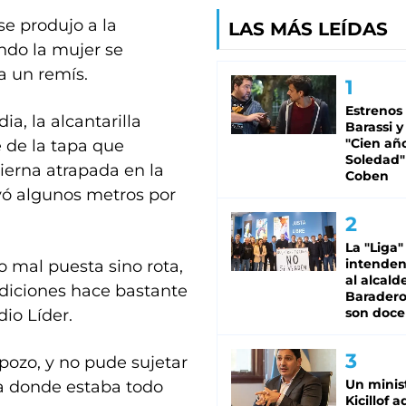
se produjo a la
LAS MÁS LEÍDAS
ndo la mujer se
a un remís.
Estrenos
a, la alcantarilla
Barassi y
"Cien añ
e de la tapa que
Soledad"
ierna atrapada en la
Coben
yó algunos metros por
La "Liga"
intende
o mal puesta sino rota,
al alcald
ndiciones hace bastante
Baradero
son doce
dio Líder.
 pozo, y no pude sujetar
Un minis
lla donde estaba todo
Kicillof 