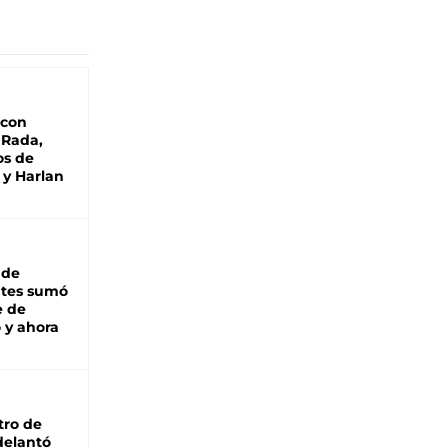
 con
 Rada,
os de
 y Harlan
 de
ntes sumó
e de
 y ahora
tro de
adelantó