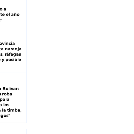
o a
te el año
e
ovincia
ta naranja
as, ráfagas
 y posible
n Bolívar:
s roba
 para
a los
 la timba,
igos"