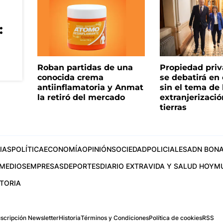
:
Roban partidas de una
Propiedad priv
conocida crema
se debatirá en
antiinflamatoria y Anmat
sin el tema de 
la retiró del mercado
extranjerizaci
tierras
IAS
POLÍTICA
ECONOMÍA
OPINIÓN
SOCIEDAD
POLICIALES
ADN BONA
MEDIOS
EMPRESAS
DEPORTES
DIARIO EXTRA
VIDA Y SALUD HOY
M
STORIA
scripción Newsletter
Historia
Términos y Condiciones
Política de cookies
RSS