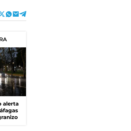
ORA
 alerta
ráfagas
granizo