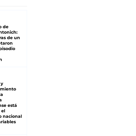
o de
ntonich:
ras de un
ptaron
pisodio
n
 y
miento
la
a
se está
 el
 nacional
riables