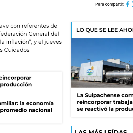
Para compartir:
lave con referentes de
LO QUE SE LEE AH
nfederación General del
a inflación”, y el jueves
s Cuidados.
eincorporar
a producción
La Suipachense co
reincorporar trabaj
miliar: la economía
se reactivó la produ
 promedio nacional
LAS MÁS LEÍDAS