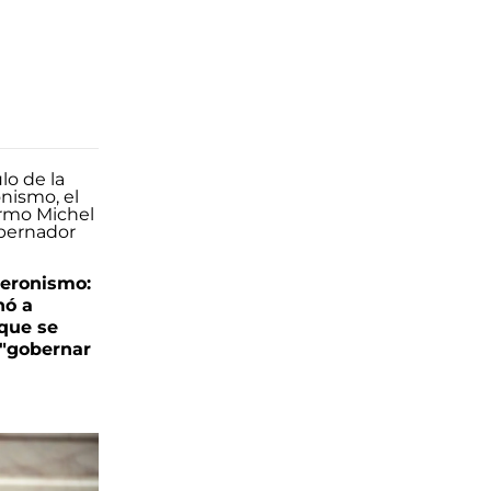
peronismo:
nó a
 que se
 "gobernar