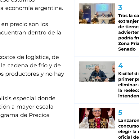
 la economía argentina.
Tras la c
extranjer
 en precio son los
de tierra
ncuentran dentro de la
advierte
podría f
Zona Fría
Senado
ostos de logística, de
 cadena de frío y de
s productores y no hay
Kicillof d
primer p
eliminar 
la reelec
intenden
lisis especial donde
ión a mayor escala
rograma de Precios
Lanzaro
concurso
elegir la
oficial de