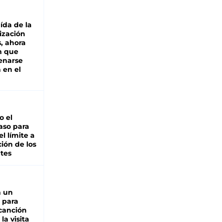
aída de la
ización
s, ahora
n que
renarse
 en el
io el
aso para
el límite a
ción de los
tes
n un
 para
 canción
 la visita