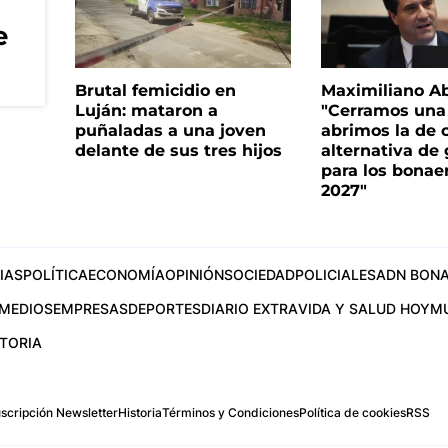
e
Brutal femicidio en
Maximiliano A
Luján: mataron a
"Cerramos una
puñaladas a una joven
abrimos la de c
delante de sus tres hijos
alternativa de
para los bonae
2027"
IAS
POLÍTICA
ECONOMÍA
OPINIÓN
SOCIEDAD
POLICIALES
ADN BONA
MEDIOS
EMPRESAS
DEPORTES
DIARIO EXTRA
VIDA Y SALUD HOY
M
STORIA
scripción Newsletter
Historia
Términos y Condiciones
Política de cookies
RSS