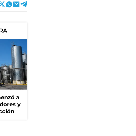
ORA
menzó a
adores y
cción