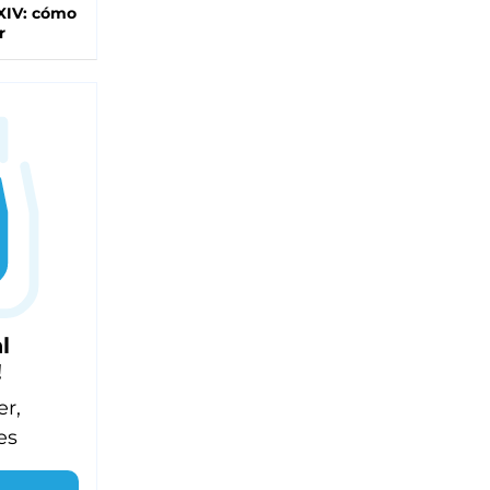
XIV: cómo
r
l
!
er,
es