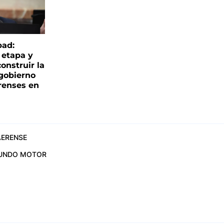
bad:
 etapa y
onstruir la
 gobierno
renses en
ERENSE
UNDO MOTOR