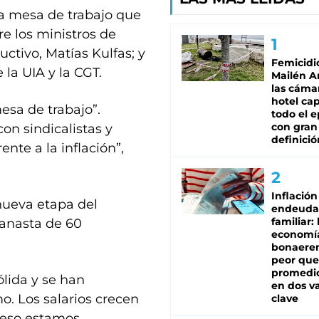
la mesa de trabajo que
e los ministros de
tivo, Matías Kulfas; y
Femicidi
 la UIA y la CGT.
Mailén A
las cáma
hotel ca
esa de trabajo”.
todo el e
con gran
on sindicalistas y
definició
nte a la inflación”,
Inflación
 nueva etapa del
endeuda
familiar: 
canasta de 60
economí
bonaeren
peor que
promedio
lida y se han
en dos va
mo. Los salarios crecen
clave
n eso estamos