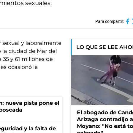
imientos sexuales.
Para compartir:
r sexual y laboralmente
LO QUE SE LEE AH
 la ciudad de Mar del
 35 y 61 millones de
les ocasionó la
: nueva pista pone el
mboscada
El abogado de Cand
Arizaga contradijo a
Moyano: "No está t
guridad y la falta de