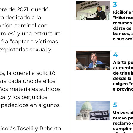
mbre de 2021, quedó
Kicillof e
to dedicado a la
"Milei no
recursos
ción criminal con
dárselos 
 roles” y una estructura
bancos, a
a sus am
ó a “captar a víctimas
explotarlas sexual y
Alerta po
aumento
 la querella solicitó
de triqui
desde la
ara cada uno de ellos,
exigen "c
ños materiales sufridos,
a provinc
a, y los perjuicios
, padecidos en algunos
Universi
nuevo pa
reclamo 
colás Toselli y Roberto
cumplim