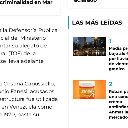
aclarado"
 criminalidad en Mar
LAS MÁS LEÍDAS
e la Defensoría Pública
cial del Ministerio
entar su alegato de
Media pr
ral (TOF) de la
bajo aler
por lluvi
 se lleva adelante
de viento
granizo
a Cristina Capossiello,
onio Fanesi, acusados
Roban pa
una cono
structura fue utilizada
crema
to en Venezuela como
antiinfla
Anmat la 
e 1970, hasta su
mercado