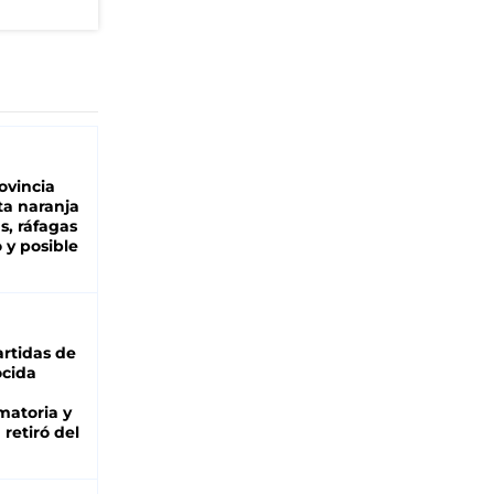
ovincia
ta naranja
as, ráfagas
 y posible
rtidas de
cida
matoria y
retiró del