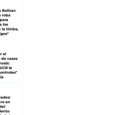
n Bolívar:
s roba
 para
a los
 la timba,
igos"
r el
 de casos
nosis:
 UCR le
ontroles"
ia
dades:
ro en
del
iento