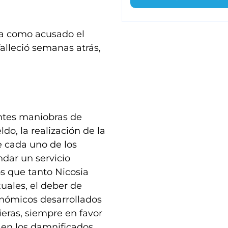
aba como acusado el
alleció semanas atrás,
entes maniobras de
do, la realización de la
e cada uno de los
ndar un servicio
os que tanto Nicosia
uales, el deber de
onómicos desarrollados
ieras, siempre en favor
 en los damnificados.