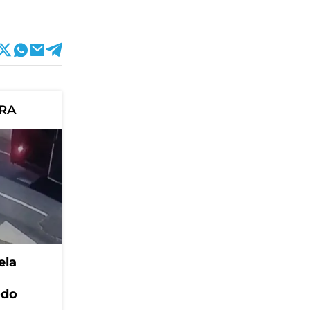
ORA
ela
odo