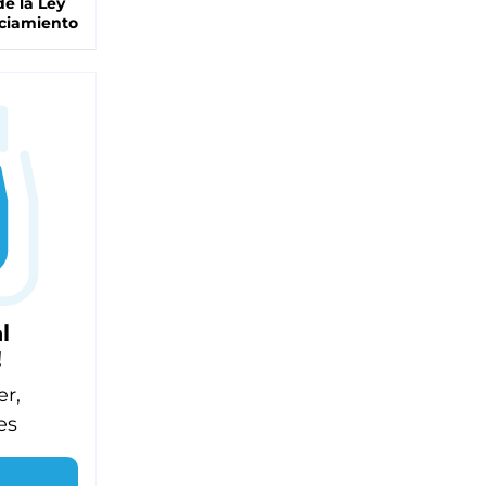
de la Ley
ciamiento
l
!
er,
es