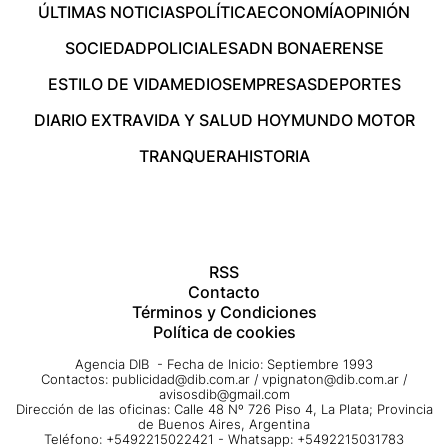
ÚLTIMAS NOTICIAS
POLÍTICA
ECONOMÍA
OPINIÓN
SOCIEDAD
POLICIALES
ADN BONAERENSE
ESTILO DE VIDA
MEDIOS
EMPRESAS
DEPORTES
DIARIO EXTRA
VIDA Y SALUD HOY
MUNDO MOTOR
TRANQUERA
HISTORIA
RSS
Contacto
Términos y Condiciones
Política de cookies
Agencia DIB - Fecha de Inicio: Septiembre 1993
Contactos:
publicidad@dib.com.ar
/
vpignaton@dib.com.ar
/
avisosdib@gmail.com
Dirección de las oficinas: Calle 48 Nº 726 Piso 4, La Plata; Provincia
de Buenos Aires, Argentina
Teléfono: +5492215022421 - Whatsapp: +5492215031783