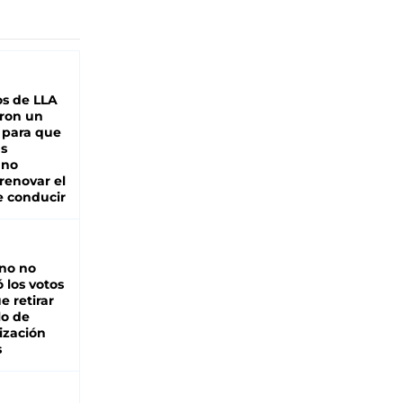
s de LLA
ron un
 para que
as
 no
renovar el
e conducir
rno no
 los votos
e retirar
lo de
ización
s