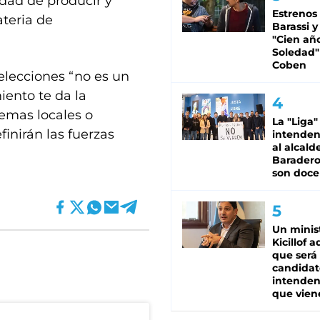
dad de producir y
Estrenos
teria de
Barassi y
"Cien añ
Soledad"
Coben
elecciones “no es un
iento te da la
temas locales o
La "Liga"
inirán las fuerzas
intende
al alcald
Baradero
son doce
Un minis
Kicillof 
que será
candidat
intenden
que vien