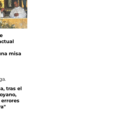
ge
actual
una misa
, tras el
oyano,
 errores
ra"