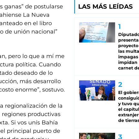
LAS MÁS LEÍDAS
as ganas” de postularse
 bahiense La Nueva
lanteado en el libro
o de unión nacional”
Diputado
presenta
proyecto
las mult
an, pero lo que a mí me
impagas
impidan 
ctura política. Cuando
carnet d
ultado deseado de lo
cción, más desarrollo
costo enorme”, sostuvo.
El gobie
consiguió
y tuvo qu
a regionalización de la
el capítu
e regiones productivas
extranjer
de tierra
xta. Si vos unís Bahía
l principal puerto de