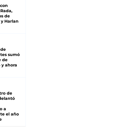
 con
 Rada,
os de
 y Harlan
 de
ntes sumó
e de
 y ahora
tro de
adelantó
o a
te el año
e