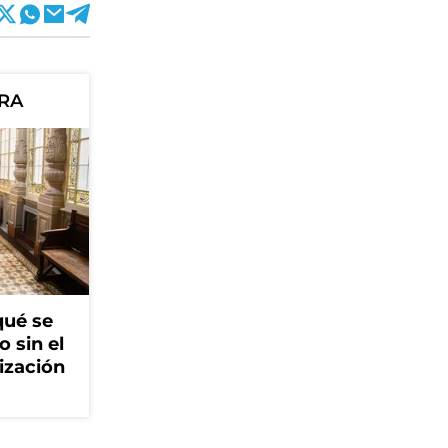
ORA
qué se
o sin el
ización