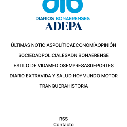
ÚLTIMAS NOTICIAS
POLÍTICA
ECONOMÍA
OPINIÓN
SOCIEDAD
POLICIALES
ADN BONAERENSE
ESTILO DE VIDA
MEDIOS
EMPRESAS
DEPORTES
DIARIO EXTRA
VIDA Y SALUD HOY
MUNDO MOTOR
TRANQUERA
HISTORIA
RSS
Contacto