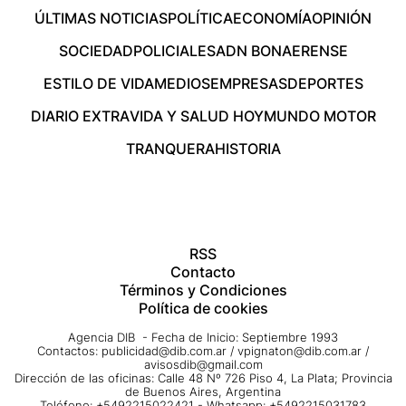
ÚLTIMAS NOTICIAS
POLÍTICA
ECONOMÍA
OPINIÓN
SOCIEDAD
POLICIALES
ADN BONAERENSE
ESTILO DE VIDA
MEDIOS
EMPRESAS
DEPORTES
DIARIO EXTRA
VIDA Y SALUD HOY
MUNDO MOTOR
TRANQUERA
HISTORIA
RSS
Contacto
Términos y Condiciones
Política de cookies
Agencia DIB - Fecha de Inicio: Septiembre 1993
Contactos:
publicidad@dib.com.ar
/
vpignaton@dib.com.ar
/
avisosdib@gmail.com
Dirección de las oficinas: Calle 48 Nº 726 Piso 4, La Plata; Provincia
de Buenos Aires, Argentina
Teléfono: +5492215022421 - Whatsapp: +5492215031783