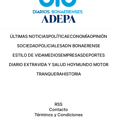
ÚLTIMAS NOTICIAS
POLÍTICA
ECONOMÍA
OPINIÓN
SOCIEDAD
POLICIALES
ADN BONAERENSE
ESTILO DE VIDA
MEDIOS
EMPRESAS
DEPORTES
DIARIO EXTRA
VIDA Y SALUD HOY
MUNDO MOTOR
TRANQUERA
HISTORIA
RSS
Contacto
Términos y Condiciones