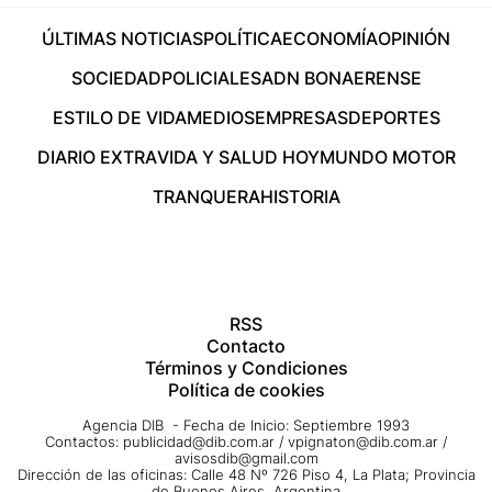
ÚLTIMAS NOTICIAS
POLÍTICA
ECONOMÍA
OPINIÓN
SOCIEDAD
POLICIALES
ADN BONAERENSE
ESTILO DE VIDA
MEDIOS
EMPRESAS
DEPORTES
DIARIO EXTRA
VIDA Y SALUD HOY
MUNDO MOTOR
TRANQUERA
HISTORIA
RSS
Contacto
Términos y Condiciones
Política de cookies
Agencia DIB - Fecha de Inicio: Septiembre 1993
Contactos:
publicidad@dib.com.ar
/
vpignaton@dib.com.ar
/
avisosdib@gmail.com
Dirección de las oficinas: Calle 48 Nº 726 Piso 4, La Plata; Provincia
de Buenos Aires, Argentina