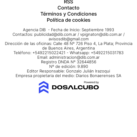
RSS
Contacto
Términos y Condiciones
Política de cookies
Agencia DIB - Fecha de Inicio: Septiembre 1993
Contactos:
publicidad@dib.com.ar
/
vpignaton@dib.com.ar
/
avisosdib@gmail.com
Dirección de las oficinas: Calle 48 Nº 726 Piso 4, La Plata; Provincia
de Buenos Aires, Argentina
Teléfono: +5492215022421 - Whatsapp: +5492215031783
Email:
administracion@dib.com.ar
Registro DNDA Nº 32644856
Nº de edición: 9.890
Editor Responsable: Gonzalo Julián Irazoqui
Empresa propietaria del medio: Diarios Bonaerenses SA