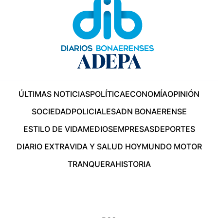
ÚLTIMAS NOTICIAS
POLÍTICA
ECONOMÍA
OPINIÓN
SOCIEDAD
POLICIALES
ADN BONAERENSE
ESTILO DE VIDA
MEDIOS
EMPRESAS
DEPORTES
DIARIO EXTRA
VIDA Y SALUD HOY
MUNDO MOTOR
TRANQUERA
HISTORIA