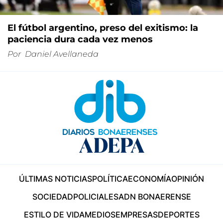
El fútbol argentino, preso del exitismo: la
paciencia dura cada vez menos
Por
Daniel Avellaneda
ÚLTIMAS NOTICIAS
POLÍTICA
ECONOMÍA
OPINIÓN
SOCIEDAD
POLICIALES
ADN BONAERENSE
ESTILO DE VIDA
MEDIOS
EMPRESAS
DEPORTES