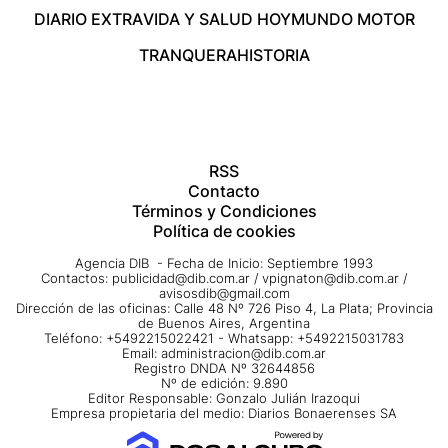
DIARIO EXTRA
VIDA Y SALUD HOY
MUNDO MOTOR
TRANQUERA
HISTORIA
RSS
Contacto
Términos y Condiciones
Política de cookies
Agencia DIB - Fecha de Inicio: Septiembre 1993
Contactos:
publicidad@dib.com.ar
/
vpignaton@dib.com.ar
/
avisosdib@gmail.com
Dirección de las oficinas: Calle 48 Nº 726 Piso 4, La Plata; Provincia
de Buenos Aires, Argentina
Teléfono: +5492215022421 - Whatsapp: +5492215031783
Email:
administracion@dib.com.ar
Registro DNDA Nº 32644856
Nº de edición: 9.890
Editor Responsable: Gonzalo Julián Irazoqui
Empresa propietaria del medio: Diarios Bonaerenses SA