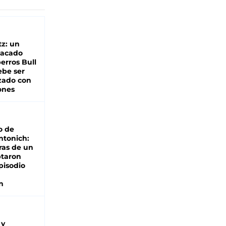
z: un
tacado
erros Bull
ebe ser
zado con
ones
o de
ntonich:
ras de un
ptaron
pisodio
n
 y