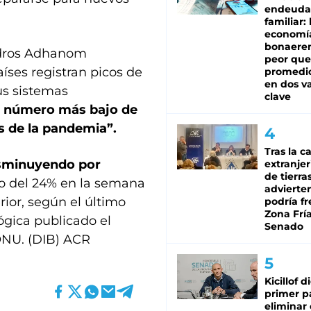
endeuda
familiar: 
economí
bonaeren
Tedros Adhanom
peor que
íses registran picos de
promedio
en dos va
us sistemas
clave
l número más bajo de
s de la pandemia”.
Tras la c
isminuyendo por
extranjer
de tierra
o del 24% en la semana
advierte
rior, según el último
podría f
Zona Fría
ógica publicado el
Senado
ONU. (DIB) ACR
Kicillof d
primer p
eliminar 