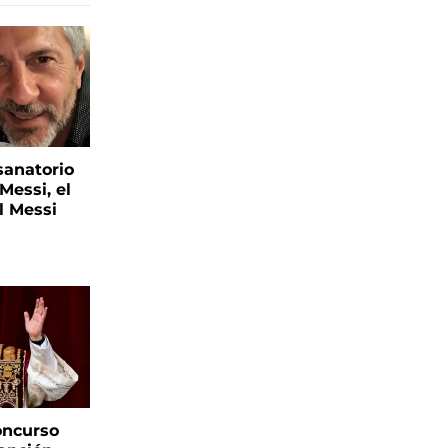
sanatorio
Messi, el
l Messi
oncurso