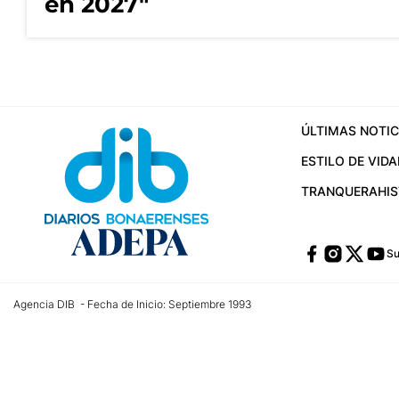
en 2027"
ÚLTIMAS NOTIC
ESTILO DE VIDA
TRANQUERA
HI
Su
Agencia DIB - Fecha de Inicio: Septiembre 1993
Contactos:
publicidad@dib.com.ar
/
vpignaton@dib.com.ar
/
avisosdib@gmail
Dirección de las oficinas: Calle 48 Nº 726 Piso 4, La Plata; Provincia de Buen
Teléfono: +5492215022421 - Whatsapp: +5492215031783
Email:
administracion@dib.com.ar
Registro DNDA Nº 32644856
Nº de edición: 9.890