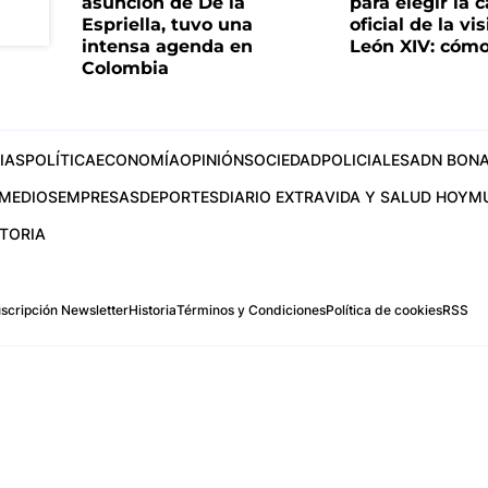
asunción de De la
para elegir la 
Espriella, tuvo una
oficial de la vi
intensa agenda en
León XIV: cómo
Colombia
IAS
POLÍTICA
ECONOMÍA
OPINIÓN
SOCIEDAD
POLICIALES
ADN BONA
MEDIOS
EMPRESAS
DEPORTES
DIARIO EXTRA
VIDA Y SALUD HOY
M
STORIA
scripción Newsletter
Historia
Términos y Condiciones
Política de cookies
RSS
.com
os Aires, Argentina