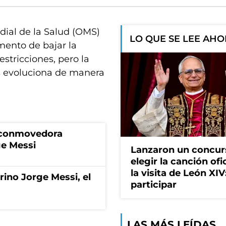
dial de la Salud (OMS)
LO QUE SE LEE AH
mento de bajar la
stricciones, pero la
us evoluciona de manera
a conmovedora
ge Messi
Lanzaron un concur
elegir la canción ofi
la visita de León XI
rino Jorge Messi, el
participar
LAS MÁS LEÍDAS