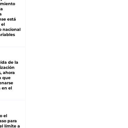
miento
la
a
se está
 el
 nacional
riables
aída de la
ización
s, ahora
n que
renarse
 en el
io el
aso para
el límite a