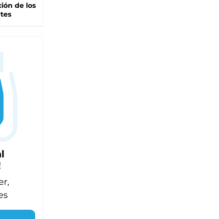
ción de los
tes
l
!
er,
es