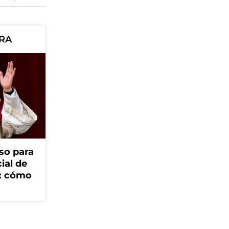
ORA
so para
cial de
V: cómo