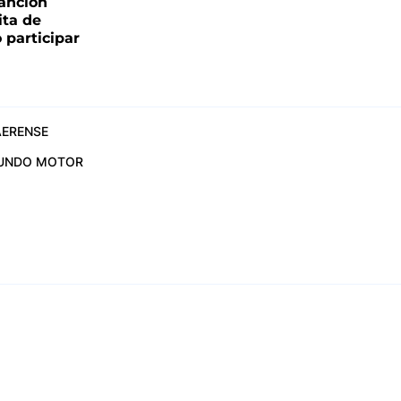
canción
sita de
 participar
ERENSE
UNDO MOTOR