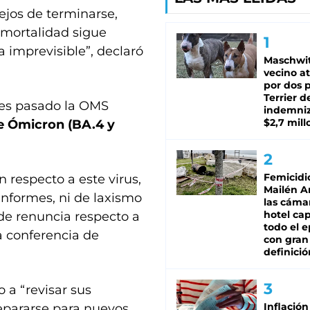
lejos de terminarse,
a mortalidad sigue
 imprevisible”, declaró
Maschwit
vecino a
por dos p
Terrier d
nes pasado la OMS
indemni
$2,7 mill
te Ómicron (BA.4 y
Femicidi
 respecto a este virus,
Mailén A
 informes, ni de laxismo
las cáma
hotel ca
 de renuncia respecto a
todo el e
a conferencia de
con gran
definició
 a “revisar sus
Inflación
repararse para nuevos