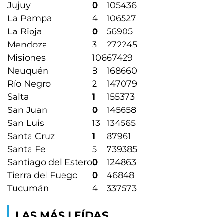
Jujuy
0
105436
La Pampa
4
106527
La Rioja
0
56905
Mendoza
3
272245
Misiones
106
67429
Neuquén
8
168660
Río Negro
2
147079
Salta
1
155373
San Juan
0
145658
San Luis
13
134565
Santa Cruz
1
87961
Santa Fe
5
739385
Santiago del Estero
0
124863
Tierra del Fuego
0
46848
Tucumán
4
337573
LAS MÁS LEÍDAS