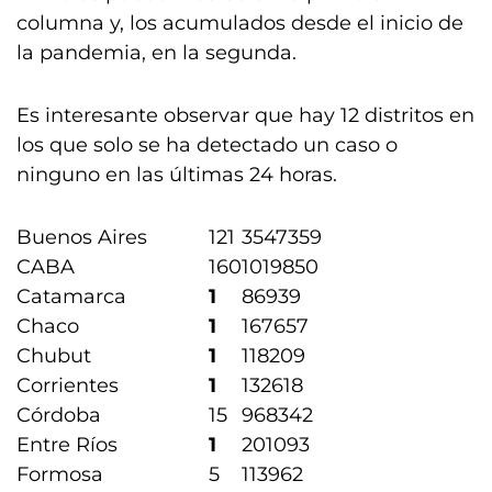
columna y, los acumulados desde el inicio de
la pandemia, en la segunda.
Es interesante observar que hay 12 distritos en
los que solo se ha detectado un caso o
ninguno en las últimas 24 horas.
Buenos Aires
121
3547359
CABA
160
1019850
Catamarca
1
86939
Chaco
1
167657
Chubut
1
118209
Corrientes
1
132618
Córdoba
15
968342
Entre Ríos
1
201093
Formosa
5
113962