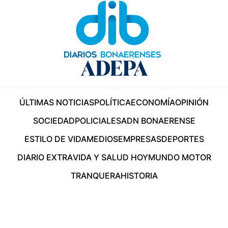
ÚLTIMAS NOTICIAS
POLÍTICA
ECONOMÍA
OPINIÓN
SOCIEDAD
POLICIALES
ADN BONAERENSE
ESTILO DE VIDA
MEDIOS
EMPRESAS
DEPORTES
DIARIO EXTRA
VIDA Y SALUD HOY
MUNDO MOTOR
TRANQUERA
HISTORIA