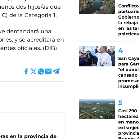
Conflicto
menos dos hijos/as que
portuario
 C) de la Categoría 1.
Gobierno 
la rebaja
en las tar
 que demandará una
prácticos
ones, y se acreditará en
ntes oficiales. (DIB)
San Caye
para Gar
"el puebl
cansado
promesa
incumpli
Casi 290 
hectárea
en mano
extranjer
provinci
ras en la provincia de
Buenos A