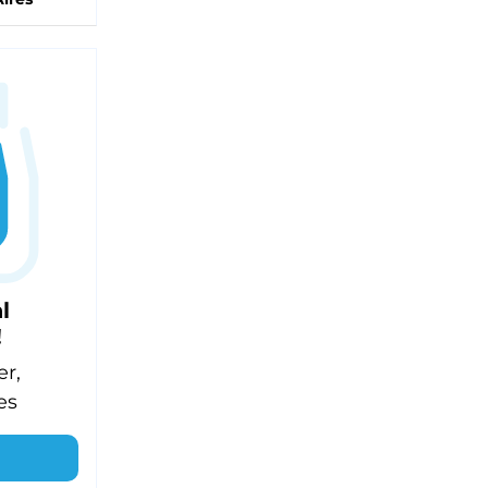
l
!
er,
es