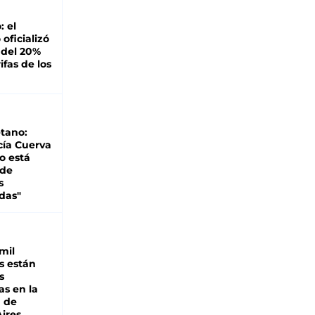
: el
oficializó
 del 20%
ifas de los
tano:
cía Cuerva
o está
 de
s
das"
mil
s están
s
as en la
a de
ires