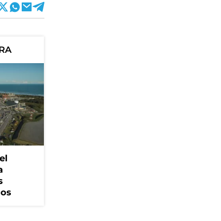
ORA
el
a
s
cos