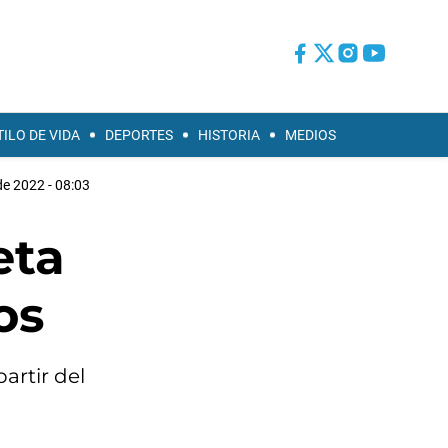
TILO DE VIDA
DEPORTES
HISTORIA
MEDIOS
de 2022 - 08:03
eta
os
artir del