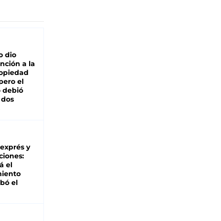
o dio
nción a la
ropiedad
pero el
 debió
 dos
 exprés y
ciones:
á el
miento
bó el