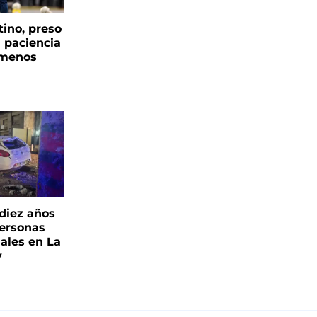
tino, preso
a paciencia
 menos
 diez años
personas
iales en La
y