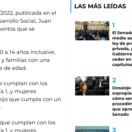
LAS MÁS LEÍDAS
/2022, publicada en el
sarrollo Social, Juan
montos que se
El Senad
media sa
ley de p
privada, 
 a 14 años inclusive;
Gobierno
ceder en
 y familias con una
capítulos
te de edad.
e cumplan con los
Desalojo
ía 1, y mujeres
expropia
cómo ser
 hijo que cumpla con un
procedi
.
que apro
Senado
 que cumplan con los
ía 1, y mujeres