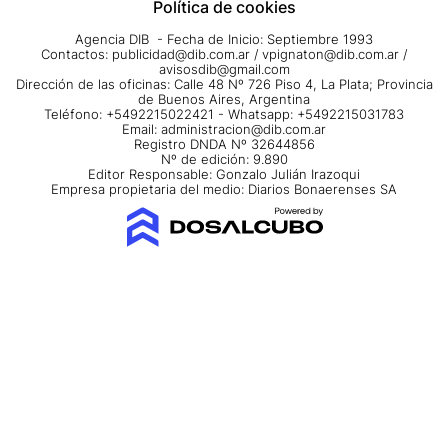
Política de cookies
Agencia DIB - Fecha de Inicio: Septiembre 1993
Contactos:
publicidad@dib.com.ar
/
vpignaton@dib.com.ar
/
avisosdib@gmail.com
Dirección de las oficinas: Calle 48 Nº 726 Piso 4, La Plata; Provincia
de Buenos Aires, Argentina
Teléfono: +5492215022421 - Whatsapp: +5492215031783
Email:
administracion@dib.com.ar
Registro DNDA Nº 32644856
Nº de edición: 9.890
Editor Responsable: Gonzalo Julián Irazoqui
Empresa propietaria del medio: Diarios Bonaerenses SA