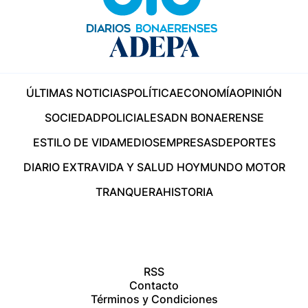
ÚLTIMAS NOTICIAS
POLÍTICA
ECONOMÍA
OPINIÓN
SOCIEDAD
POLICIALES
ADN BONAERENSE
ESTILO DE VIDA
MEDIOS
EMPRESAS
DEPORTES
DIARIO EXTRA
VIDA Y SALUD HOY
MUNDO MOTOR
TRANQUERA
HISTORIA
RSS
Contacto
Términos y Condiciones