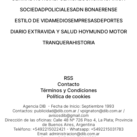
SOCIEDAD
POLICIALES
ADN BONAERENSE
ESTILO DE VIDA
MEDIOS
EMPRESAS
DEPORTES
DIARIO EXTRA
VIDA Y SALUD HOY
MUNDO MOTOR
TRANQUERA
HISTORIA
RSS
Contacto
Términos y Condiciones
Política de cookies
Agencia DIB - Fecha de Inicio: Septiembre 1993
Contactos:
publicidad@dib.com.ar
/
vpignaton@dib.com.ar
/
avisosdib@gmail.com
Dirección de las oficinas: Calle 48 Nº 726 Piso 4, La Plata; Provincia
de Buenos Aires, Argentina
Teléfono: +5492215022421 - Whatsapp: +5492215031783
Email:
administracion@dib.com.ar