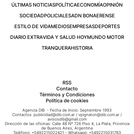
ÚLTIMAS NOTICIAS
POLÍTICA
ECONOMÍA
OPINIÓN
SOCIEDAD
POLICIALES
ADN BONAERENSE
ESTILO DE VIDA
MEDIOS
EMPRESAS
DEPORTES
DIARIO EXTRA
VIDA Y SALUD HOY
MUNDO MOTOR
TRANQUERA
HISTORIA
RSS
Contacto
Términos y Condiciones
Política de cookies
Agencia DIB - Fecha de Inicio: Septiembre 1993
Contactos:
publicidad@dib.com.ar
/
vpignaton@dib.com.ar
/
avisosdib@gmail.com
Dirección de las oficinas: Calle 48 Nº 726 Piso 4, La Plata; Provincia
de Buenos Aires, Argentina
Teléfono: +5492215022421 - Whatsapp: +5492215031783