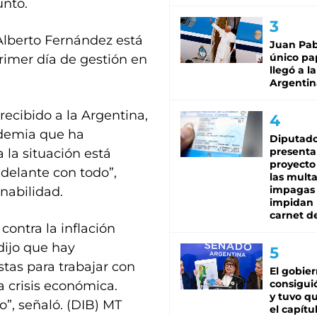
untó.
 Alberto Fernández está
Juan Pabl
único pa
rimer día de gestión en
llegó a la
Argentin
ecibido a la Argentina,
demia que ha
Diputado
presenta
 la situación está
proyecto
delante con todo”,
las mult
impagas
rnabilidad.
impidan 
carnet d
contra la inflación
dijo que hay
stas para trabajar con
El gobie
consiguió
a crisis económica.
y tuvo qu
o”, señaló. (DIB) MT
el capítu