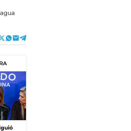
 agua
ORA
iguió