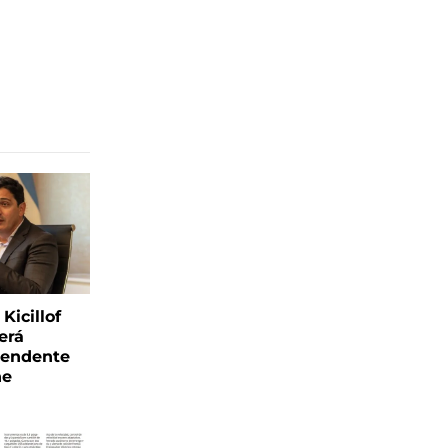
Kicillof
erá
tendente
ne