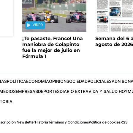
VIDEO
¡Te pasaste, Franco! Una
Semana del 6 a
maniobra de Colapinto
agosto de 202
fue la mejor de julio en
Fórmula 1
IAS
POLÍTICA
ECONOMÍA
OPINIÓN
SOCIEDAD
POLICIALES
ADN BONA
MEDIOS
EMPRESAS
DEPORTES
DIARIO EXTRA
VIDA Y SALUD HOY
M
STORIA
scripción Newsletter
Historia
Términos y Condiciones
Política de cookies
RSS