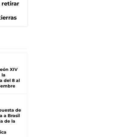
retirar
tierras
León XIV
 la
 del 8 al
viembre
puesta de
 a Brasil
ja de la
ica