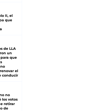
o II, el
pa que
a
s de LLA
ron un
 para que
as
 no
renovar el
e conducir
rno no
 los votos
e retirar
lo de