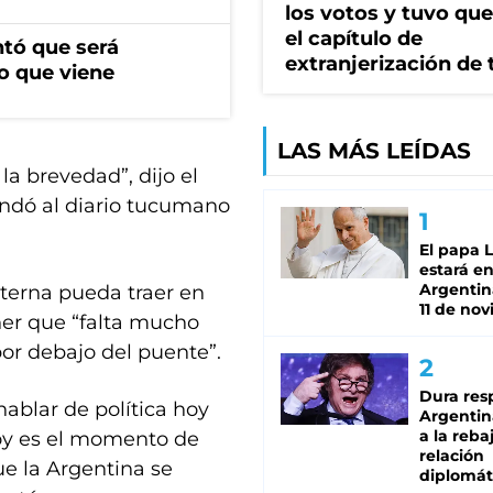
los votos y tuvo que 
el capítulo de
ntó que será
extranjerización de 
o que viene
LAS MÁS LEÍDAS
la brevedad”, dijo el
indó al diario tucumano
El papa 
estará en
Argentina
nterna pueda traer en
11 de no
ner que “falta mucho
or debajo del puente”.
Dura res
ablar de política hoy
Argentina
a la reba
Hoy es el momento de
relación
e la Argentina se
diplomát