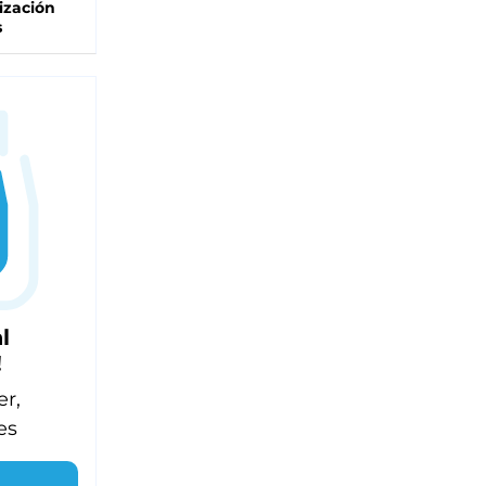
ización
s
l
!
er,
es