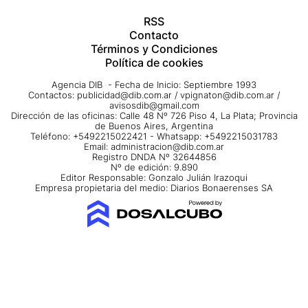
RSS
Contacto
Términos y Condiciones
Política de cookies
Agencia DIB - Fecha de Inicio: Septiembre 1993
Contactos:
publicidad@dib.com.ar
/
vpignaton@dib.com.ar
/
avisosdib@gmail.com
Dirección de las oficinas: Calle 48 Nº 726 Piso 4, La Plata; Provincia
de Buenos Aires, Argentina
Teléfono: +5492215022421 - Whatsapp: +5492215031783
Email:
administracion@dib.com.ar
Registro DNDA Nº 32644856
Nº de edición: 9.890
Editor Responsable: Gonzalo Julián Irazoqui
Empresa propietaria del medio: Diarios Bonaerenses SA