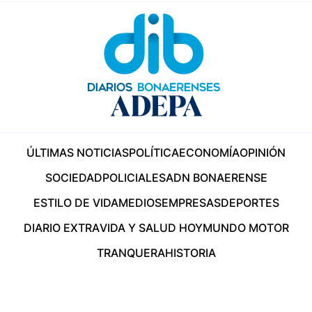
ÚLTIMAS NOTICIAS
POLÍTICA
ECONOMÍA
OPINIÓN
SOCIEDAD
POLICIALES
ADN BONAERENSE
ESTILO DE VIDA
MEDIOS
EMPRESAS
DEPORTES
DIARIO EXTRA
VIDA Y SALUD HOY
MUNDO MOTOR
TRANQUERA
HISTORIA