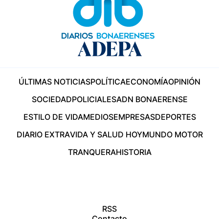
ÚLTIMAS NOTICIAS
POLÍTICA
ECONOMÍA
OPINIÓN
SOCIEDAD
POLICIALES
ADN BONAERENSE
ESTILO DE VIDA
MEDIOS
EMPRESAS
DEPORTES
DIARIO EXTRA
VIDA Y SALUD HOY
MUNDO MOTOR
TRANQUERA
HISTORIA
RSS
Contacto