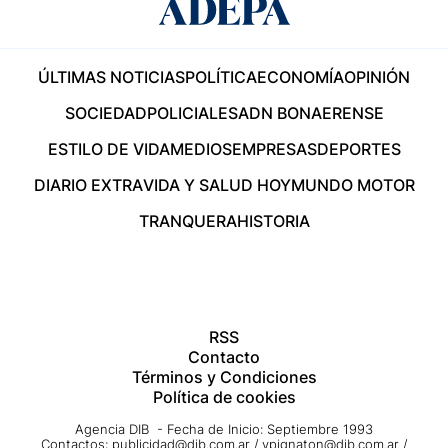
ÚLTIMAS NOTICIAS
POLÍTICA
ECONOMÍA
OPINIÓN
SOCIEDAD
POLICIALES
ADN BONAERENSE
ESTILO DE VIDA
MEDIOS
EMPRESAS
DEPORTES
DIARIO EXTRA
VIDA Y SALUD HOY
MUNDO MOTOR
TRANQUERA
HISTORIA
RSS
Contacto
Términos y Condiciones
Política de cookies
Agencia DIB - Fecha de Inicio: Septiembre 1993
Contactos:
publicidad@dib.com.ar
/
vpignaton@dib.com.ar
/