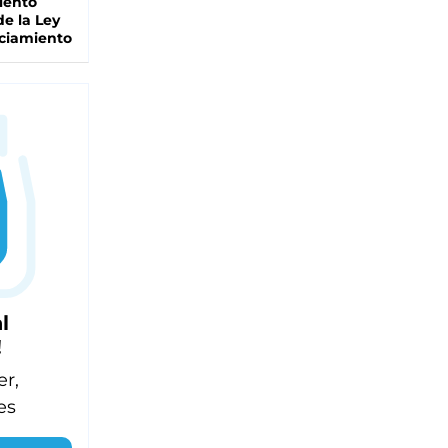
iento
de la Ley
ciamiento
l
!
er,
es