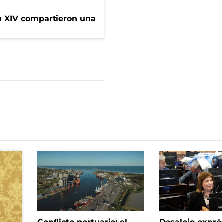
ón XIV compartieron una
Conflicto portuario: el
Desalojo expré