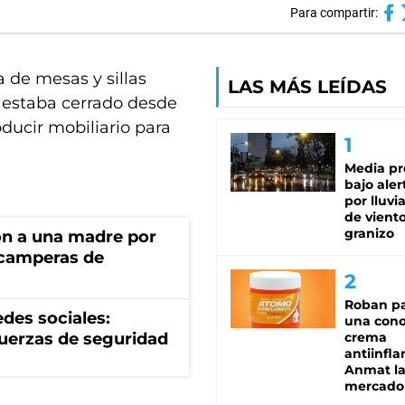
Para compartir:
a de mesas y sillas
LAS MÁS LEÍDAS
e estaba cerrado desde
oducir mobiliario para
Media pr
bajo aler
por lluvi
de viento
granizo
on a una madre por
 camperas de
Roban pa
des sociales:
una cono
fuerzas de seguridad
crema
antiinfla
Anmat la 
mercado