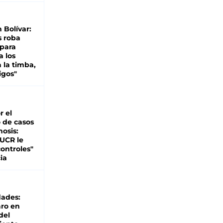
n Bolívar:
s roba
 para
a los
 la timba,
igos"
r el
 de casos
nosis:
 UCR le
ontroles"
ia
dades:
ro en
del