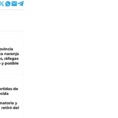
ovincia
ta naranja
as, ráfagas
 y posible
rtidas de
cida
matoria y
retiró del