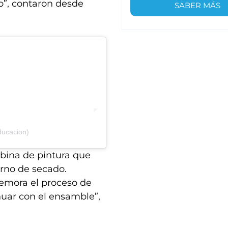
do”, contaron desde
SABER MÁS
ducacion)
abina de pintura que
orno de secado.
emora el proceso de
nuar con el ensamble”,