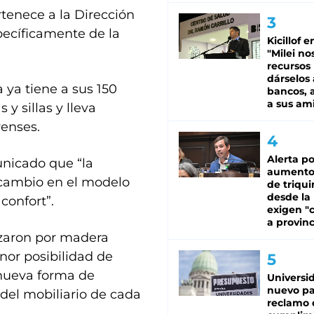
rtenece a la Dirección
ecíficamente de la
Kicillof e
"Milei no
recursos
dárselos 
a ya tiene a sus 150
bancos, a
a sus am
y sillas y lleva
enses.
Alerta po
nicado que “la
aumento
 cambio en el modelo
de triqui
desde la
confort”.
exigen "c
a provinc
azaron por madera
or posibilidad de
 nueva forma de
Universi
nuevo pa
 del mobiliario de cada
reclamo 