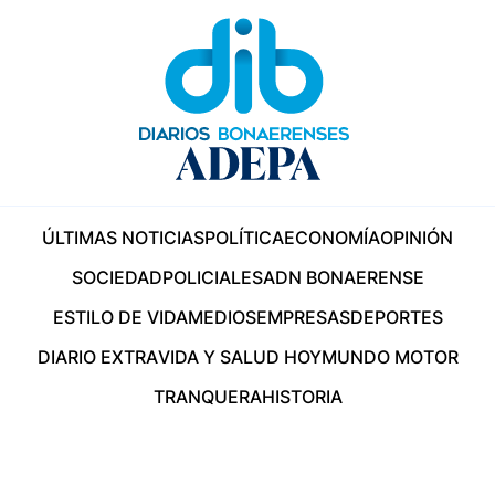
ÚLTIMAS NOTICIAS
POLÍTICA
ECONOMÍA
OPINIÓN
SOCIEDAD
POLICIALES
ADN BONAERENSE
ESTILO DE VIDA
MEDIOS
EMPRESAS
DEPORTES
DIARIO EXTRA
VIDA Y SALUD HOY
MUNDO MOTOR
TRANQUERA
HISTORIA