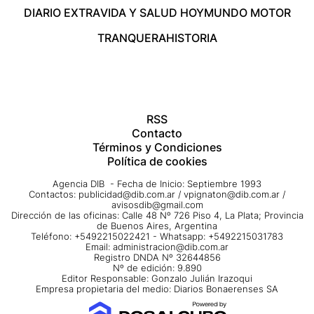
DIARIO EXTRA
VIDA Y SALUD HOY
MUNDO MOTOR
TRANQUERA
HISTORIA
RSS
Contacto
Términos y Condiciones
Política de cookies
Agencia DIB - Fecha de Inicio: Septiembre 1993
Contactos:
publicidad@dib.com.ar
/
vpignaton@dib.com.ar
/
avisosdib@gmail.com
Dirección de las oficinas: Calle 48 Nº 726 Piso 4, La Plata; Provincia
de Buenos Aires, Argentina
Teléfono: +5492215022421 - Whatsapp: +5492215031783
Email:
administracion@dib.com.ar
Registro DNDA Nº 32644856
Nº de edición: 9.890
Editor Responsable: Gonzalo Julián Irazoqui
Empresa propietaria del medio: Diarios Bonaerenses SA