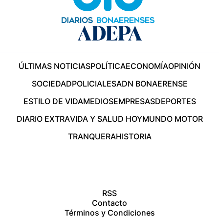
ÚLTIMAS NOTICIAS
POLÍTICA
ECONOMÍA
OPINIÓN
SOCIEDAD
POLICIALES
ADN BONAERENSE
ESTILO DE VIDA
MEDIOS
EMPRESAS
DEPORTES
DIARIO EXTRA
VIDA Y SALUD HOY
MUNDO MOTOR
TRANQUERA
HISTORIA
RSS
Contacto
Términos y Condiciones