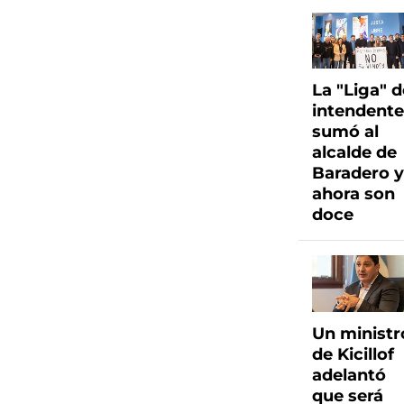
La "Liga" 
intendent
sumó al
alcalde de
Baradero 
ahora son
doce
Un ministr
de Kicillof
adelantó
que será