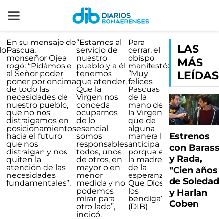
En su mensaje de
“Estamos al
Para
LAS
lo
Pascua,
servicio de
cerrar, el
e
monseñor Ojea
nuestro
obispo
MÁS
rogó: “Pidámosle
pueblo y a él
manifestó:
al Señor poder
tenemos
“Muy
LEÍDAS
poner por encima
que atender.
felices
de todo las
Que la
Pascuas
necesidades de
Virgen nos
de la
nuestro pueblo,
conceda
mano de
que no nos
ocuparnos
la Virgen
distraigamos en
de lo
que de
posicionamientos
esencial,
alguna
Estrenos
hacia el futuro
somos
manera la
que nos
responsables
anticipa
con Barass
distraigan y nos
todos, unos
porque es
y Rada,
quiten la
de otros, en
la madre
atención de las
mayor o en
de la
"Cien años
necesidades
menor
esperanza.
de Soledad
fundamentales”.
medida y no
Que Dios
podemos
los
y Harlan
mirar para
bendiga”.
Coben
otro lado”,
(DIB)
indicó.