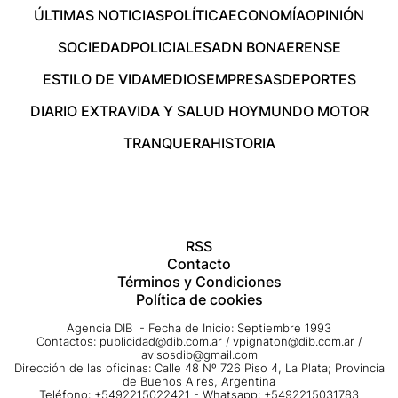
ÚLTIMAS NOTICIAS
POLÍTICA
ECONOMÍA
OPINIÓN
SOCIEDAD
POLICIALES
ADN BONAERENSE
ESTILO DE VIDA
MEDIOS
EMPRESAS
DEPORTES
DIARIO EXTRA
VIDA Y SALUD HOY
MUNDO MOTOR
TRANQUERA
HISTORIA
RSS
Contacto
Términos y Condiciones
Política de cookies
Agencia DIB - Fecha de Inicio: Septiembre 1993
Contactos:
publicidad@dib.com.ar
/
vpignaton@dib.com.ar
/
avisosdib@gmail.com
Dirección de las oficinas: Calle 48 Nº 726 Piso 4, La Plata; Provincia
de Buenos Aires, Argentina
Teléfono: +5492215022421 - Whatsapp: +5492215031783