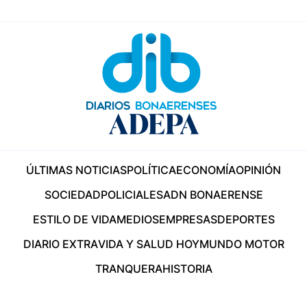
ÚLTIMAS NOTICIAS
POLÍTICA
ECONOMÍA
OPINIÓN
SOCIEDAD
POLICIALES
ADN BONAERENSE
ESTILO DE VIDA
MEDIOS
EMPRESAS
DEPORTES
DIARIO EXTRA
VIDA Y SALUD HOY
MUNDO MOTOR
TRANQUERA
HISTORIA