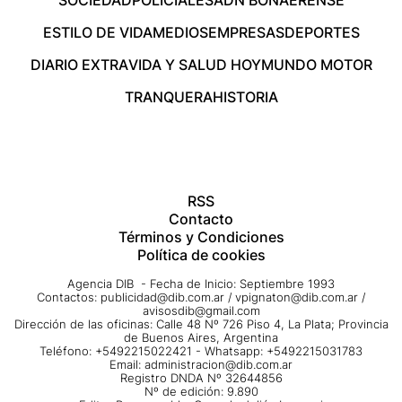
ESTILO DE VIDA
MEDIOS
EMPRESAS
DEPORTES
DIARIO EXTRA
VIDA Y SALUD HOY
MUNDO MOTOR
TRANQUERA
HISTORIA
RSS
Contacto
Términos y Condiciones
Política de cookies
Agencia DIB - Fecha de Inicio: Septiembre 1993
Contactos:
publicidad@dib.com.ar
/
vpignaton@dib.com.ar
/
avisosdib@gmail.com
Dirección de las oficinas: Calle 48 Nº 726 Piso 4, La Plata; Provincia
de Buenos Aires, Argentina
Teléfono: +5492215022421 - Whatsapp: +5492215031783
Email:
administracion@dib.com.ar
Registro DNDA Nº 32644856
Nº de edición: 9.890