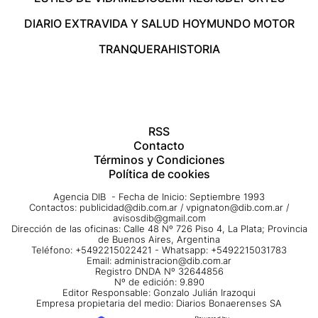
DIARIO EXTRA
VIDA Y SALUD HOY
MUNDO MOTOR
TRANQUERA
HISTORIA
RSS
Contacto
Términos y Condiciones
Política de cookies
Agencia DIB - Fecha de Inicio: Septiembre 1993
Contactos:
publicidad@dib.com.ar
/
vpignaton@dib.com.ar
/
avisosdib@gmail.com
Dirección de las oficinas: Calle 48 Nº 726 Piso 4, La Plata; Provincia
de Buenos Aires, Argentina
Teléfono: +5492215022421 - Whatsapp: +5492215031783
Email:
administracion@dib.com.ar
Registro DNDA Nº 32644856
Nº de edición: 9.890
Editor Responsable: Gonzalo Julián Irazoqui
Empresa propietaria del medio: Diarios Bonaerenses SA