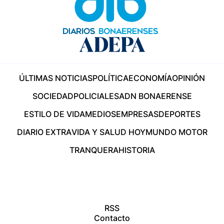
ÚLTIMAS NOTICIAS
POLÍTICA
ECONOMÍA
OPINIÓN
SOCIEDAD
POLICIALES
ADN BONAERENSE
ESTILO DE VIDA
MEDIOS
EMPRESAS
DEPORTES
DIARIO EXTRA
VIDA Y SALUD HOY
MUNDO MOTOR
TRANQUERA
HISTORIA
RSS
Contacto