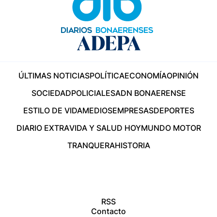
ÚLTIMAS NOTICIAS
POLÍTICA
ECONOMÍA
OPINIÓN
SOCIEDAD
POLICIALES
ADN BONAERENSE
ESTILO DE VIDA
MEDIOS
EMPRESAS
DEPORTES
DIARIO EXTRA
VIDA Y SALUD HOY
MUNDO MOTOR
TRANQUERA
HISTORIA
RSS
Contacto