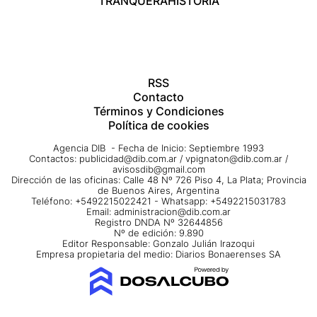
TRANQUERA
HISTORIA
RSS
Contacto
Términos y Condiciones
Política de cookies
Agencia DIB - Fecha de Inicio: Septiembre 1993
Contactos:
publicidad@dib.com.ar
/
vpignaton@dib.com.ar
/
avisosdib@gmail.com
Dirección de las oficinas: Calle 48 Nº 726 Piso 4, La Plata; Provincia
de Buenos Aires, Argentina
Teléfono: +5492215022421 - Whatsapp: +5492215031783
Email:
administracion@dib.com.ar
Registro DNDA Nº 32644856
Nº de edición: 9.890
Editor Responsable: Gonzalo Julián Irazoqui
Empresa propietaria del medio: Diarios Bonaerenses SA