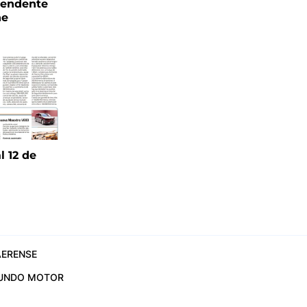
tendente
ne
l 12 de
6
ERENSE
UNDO MOTOR