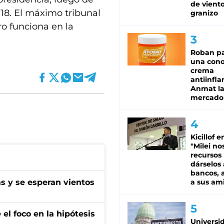
de viento
018. El máximo tribunal
granizo
o funciona en la
Roban pa
una cono
crema
antiinfla
Anmat la 
mercado
Kicillof e
"Milei no
recursos
dárselos 
bancos, a
as y se esperan vientos
a sus am
el foco en la hipótesis
Universi