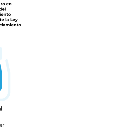
ro en
del
iento
de la Ley
ciamiento
l
!
er,