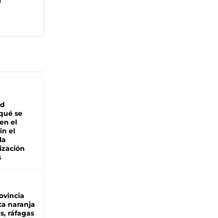
n
ad
 qué se
en el
in el
la
ización
s
ovincia
ta naranja
as, ráfagas