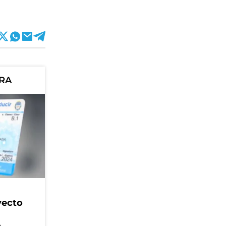
ORA
yecto