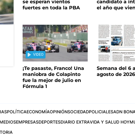
se esperan vientos
candidato a in
fuertes en toda la PBA
el año que vie
VIDEO
¡Te pasaste, Franco! Una
Semana del 6 a
maniobra de Colapinto
agosto de 202
fue la mejor de julio en
Fórmula 1
IAS
POLÍTICA
ECONOMÍA
OPINIÓN
SOCIEDAD
POLICIALES
ADN BONA
MEDIOS
EMPRESAS
DEPORTES
DIARIO EXTRA
VIDA Y SALUD HOY
M
STORIA