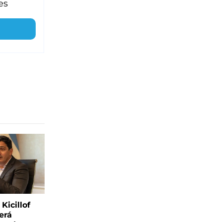
es
Kicillof
erá