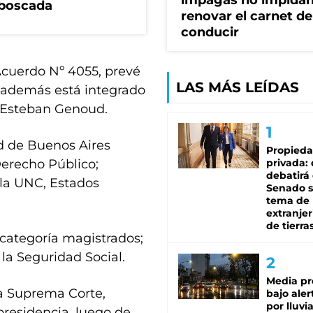
impagas no impida
mboscada
renovar el carnet de
conducir
Acuerdo Nº 4055, prevé
LAS MÁS LEÍDAS
e además está integrado
s Esteban Genoud.
d de Buenos Aires
Propied
erecho Público;
privada:
debatirá 
 la UNC, Estados
Senado s
tema de 
extranjer
de tierra
 categoría magistrados;
 la Seguridad Social.
Media pr
la Suprema Corte,
bajo aler
por lluvi
 presidencia, luego de