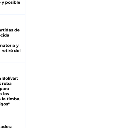
 y posible
rtidas de
cida
matoria y
retiró del
n Bolívar:
s roba
 para
a los
 la timba,
igos"
dades: