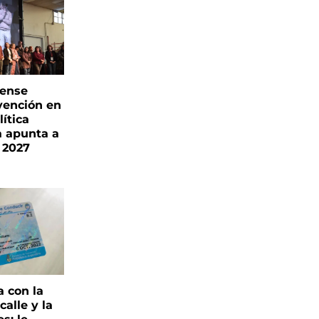
rense
vención en
ítica
a apunta a
 2027
a con la
alle y la