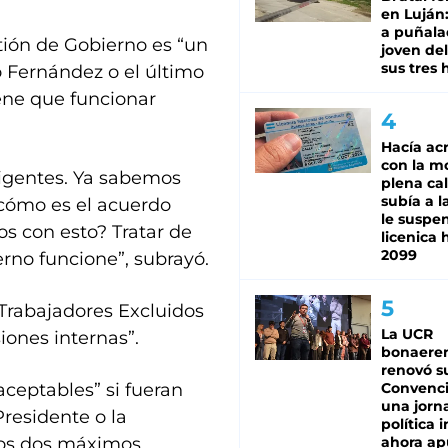
en Luján
a puñala
tión de Gobierno es “un
joven de
sus tres 
 Fernández o el último
iene que funcionar
Hacía ac
con la m
ligentes. Ya sabemos
plena cal
subía a l
 cómo es el acuerdo
le suspe
s con esto? Tratar de
licenica 
2099
rno funcione”, subrayó.
Trabajadores Excluidos
La UCR
iones internas”.
bonaere
renovó s
aceptables” si fueran
Convenc
una jorn
residente o la
política 
“los dos máximos
ahora ap