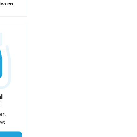
lea en
l
!
er,
es