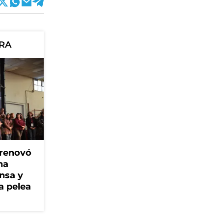
ORA
 renovó
na
ensa y
a pelea