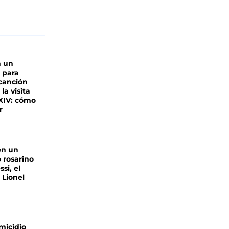
n un
 para
 canción
 la visita
XIV: cómo
r
en un
 rosarino
si, el
 Lionel
micidio