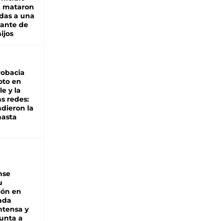
: mataron
das a una
lante de
hijos
robacia
oto en
le y la
as redes:
ndieron la
hasta
nse
u
ión en
ada
intensa y
unta a