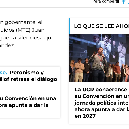
Para compartir:
ón gobernante, el
LO QUE SE LEE AH
luidos (MTE) Juan
 guerra silenciosa que
ández.
se
Peronismo y
llof retrasa el diálogo
La UCR bonaerense
su Convención en u
u Convención en una
jornada política int
ora apunta a dar la
ahora apunta a dar l
en 2027