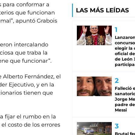
os para conformar a
LAS MÁS LEÍDAS
sterios que funcionan
mal”, apuntó Grabois
Lanzaro
concurso
fueron intercalando
elegir la
ciosa que traba la
oficial de
de León 
ene que funcionar”.
participa
e Alberto Fernández, el
der Ejecutivo, y en la
Falleció 
cionarios tienen que
sanatorio
Jorge Mes
padre de
Messi
a fijar el rumbo en la
el costo de los errores
Brutal fe