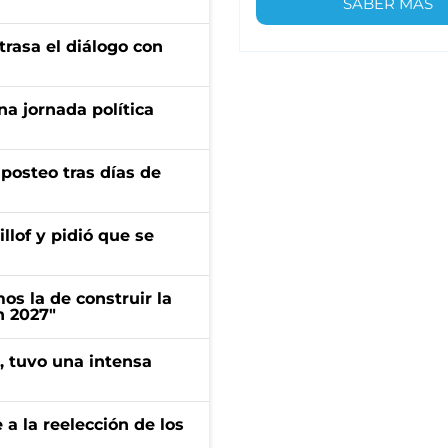
SABER MÁS
trasa el diálogo con
a jornada política
osteo tras días de
llof y pidió que se
s la de construir la
n 2027"
a, tuvo una intensa
e a la reelección de los