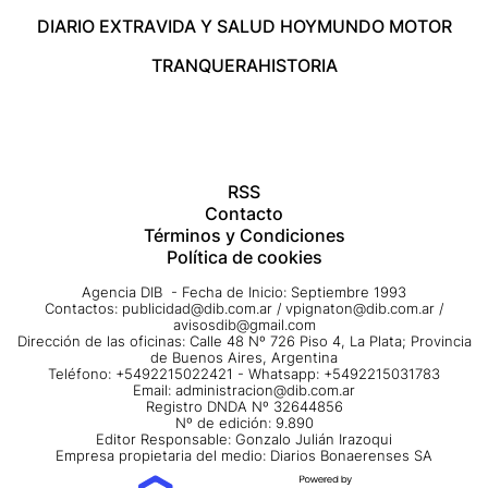
DIARIO EXTRA
VIDA Y SALUD HOY
MUNDO MOTOR
TRANQUERA
HISTORIA
RSS
Contacto
Términos y Condiciones
Política de cookies
Agencia DIB - Fecha de Inicio: Septiembre 1993
Contactos:
publicidad@dib.com.ar
/
vpignaton@dib.com.ar
/
avisosdib@gmail.com
Dirección de las oficinas: Calle 48 Nº 726 Piso 4, La Plata; Provincia
de Buenos Aires, Argentina
Teléfono: +5492215022421 - Whatsapp: +5492215031783
Email:
administracion@dib.com.ar
Registro DNDA Nº 32644856
Nº de edición: 9.890
Editor Responsable: Gonzalo Julián Irazoqui
Empresa propietaria del medio: Diarios Bonaerenses SA