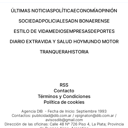
ÚLTIMAS NOTICIAS
POLÍTICA
ECONOMÍA
OPINIÓN
SOCIEDAD
POLICIALES
ADN BONAERENSE
ESTILO DE VIDA
MEDIOS
EMPRESAS
DEPORTES
DIARIO EXTRA
VIDA Y SALUD HOY
MUNDO MOTOR
TRANQUERA
HISTORIA
RSS
Contacto
Términos y Condiciones
Política de cookies
Agencia DIB - Fecha de Inicio: Septiembre 1993
Contactos:
publicidad@dib.com.ar
/
vpignaton@dib.com.ar
/
avisosdib@gmail.com
Dirección de las oficinas: Calle 48 Nº 726 Piso 4, La Plata; Provincia