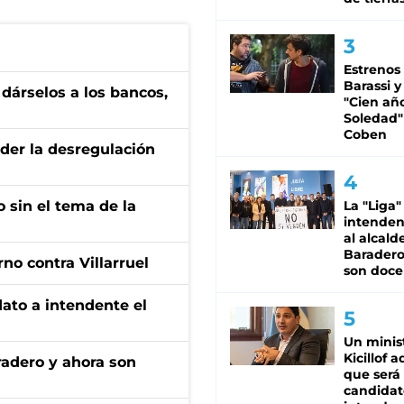
Estrenos
Barassi y
a dárselos a los bancos,
"Cien añ
Soledad"
Coben
der la desregulación
 sin el tema de la
La "Liga"
intende
al alcald
Baradero
no contra Villarruel
son doce
dato a intendente el
Un minis
Kicillof 
radero y ahora son
que será
candidat