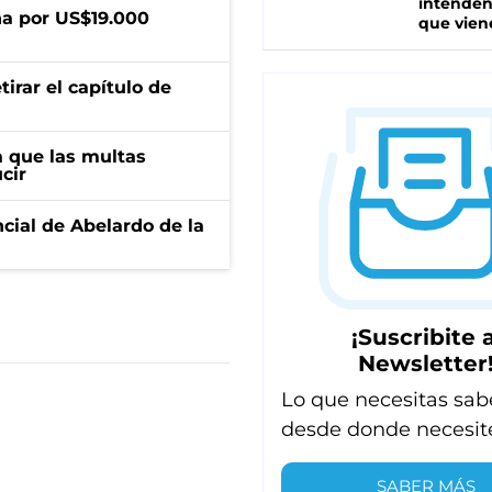
intenden
a por US$19.000
que vien
irar el capítulo de
 que las multas
cir
ncial de Abelardo de la
¡Suscribite a
Newsletter
Lo que necesitas sab
desde donde necesit
SABER MÁS