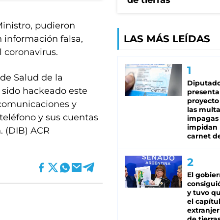
de tierras
Ministro, pudieron
LAS MÁS LEÍDAS
 información falsa,
l coronavirus.
 de Salud de la
Diputado
a sido hackeado este
presenta
proyecto
s comunicaciones y
las mult
teléfono y sus cuentas
impagas
impidan 
n. (DIB) ACR
carnet d
El gobie
consiguió
y tuvo qu
el capítu
extranjer
de tierra