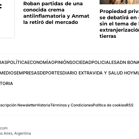
Roban partidas de una
:
conocida crema
Propiedad priv
antiinflamatoria y Anmat
se debatirá en
la retiró del mercado
sin el tema de 
extranjerizaci
tierras
IAS
POLÍTICA
ECONOMÍA
OPINIÓN
SOCIEDAD
POLICIALES
ADN BONA
MEDIOS
EMPRESAS
DEPORTES
DIARIO EXTRA
VIDA Y SALUD HOY
M
STORIA
scripción Newsletter
Historia
Términos y Condiciones
Política de cookies
RSS
.com
os Aires, Argentina