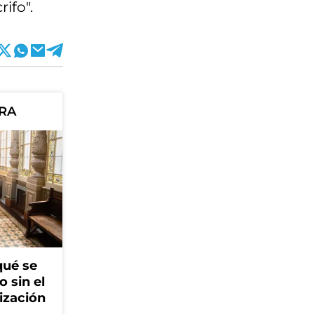
ifo".
ORA
qué se
o sin el
ización