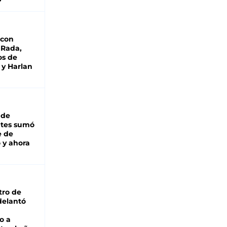
 con
 Rada,
os de
 y Harlan
 de
ntes sumó
e de
 y ahora
tro de
adelantó
o a