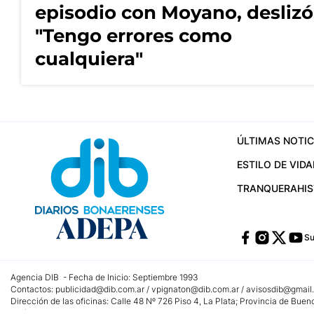
episodio con Moyano, deslizó
"Tengo errores como
cualquiera"
ÚLTIMAS NOTIC
ESTILO DE VIDA
TRANQUERA
HI
Su
Agencia DIB - Fecha de Inicio: Septiembre 1993
Contactos:
publicidad@dib.com.ar
/
vpignaton@dib.com.ar
/
avisosdib@gmail
Dirección de las oficinas: Calle 48 Nº 726 Piso 4, La Plata; Provincia de Buen
Teléfono: +5492215022421 - Whatsapp: +5492215031783