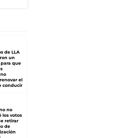
s de LLA
ron un
 para que
as
 no
renovar el
e conducir
rno no
 los votos
e retirar
lo de
ización
s