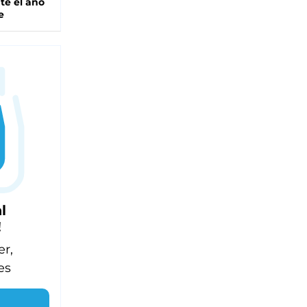
te el año
e
l
!
er,
es