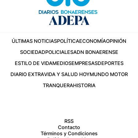
ÚLTIMAS NOTICIAS
POLÍTICA
ECONOMÍA
OPINIÓN
SOCIEDAD
POLICIALES
ADN BONAERENSE
ESTILO DE VIDA
MEDIOS
EMPRESAS
DEPORTES
DIARIO EXTRA
VIDA Y SALUD HOY
MUNDO MOTOR
TRANQUERA
HISTORIA
RSS
Contacto
Términos y Condiciones