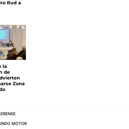
ro Rud a
e la
ón de
advierten
narse Zona
ado
ERENSE
UNDO MOTOR