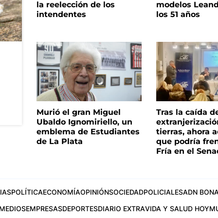
la reelección de los
modelos Leand
intendentes
los 51 años
Murió el gran Miguel
Tras la caída d
Ubaldo Ignomiriello, un
extranjerizaci
emblema de Estudiantes
tierras, ahora 
de La Plata
que podría fre
Fría en el Sen
IAS
POLÍTICA
ECONOMÍA
OPINIÓN
SOCIEDAD
POLICIALES
ADN BONA
MEDIOS
EMPRESAS
DEPORTES
DIARIO EXTRA
VIDA Y SALUD HOY
M