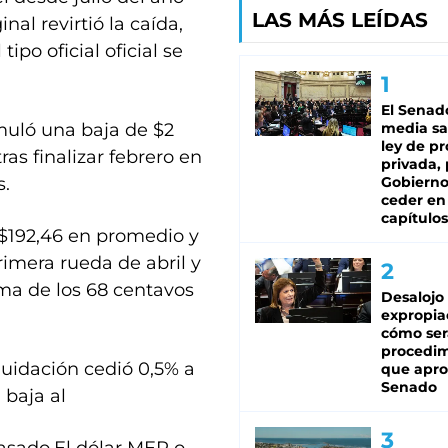
LAS MÁS LEÍDAS
al revirtió la caída,
tipo oficial oficial se
El Senad
umuló una baja de $2
media sa
ley de p
as finalizar febrero en
privada, 
s.
Gobierno
ceder en
capítulos
a $192,46 en promedio y
primera rueda de abril y
ma de los 68 centavos
Desalojo
expropia
cómo ser
procedi
quidación cedió 0,5% a
que apro
Senado
 baja al