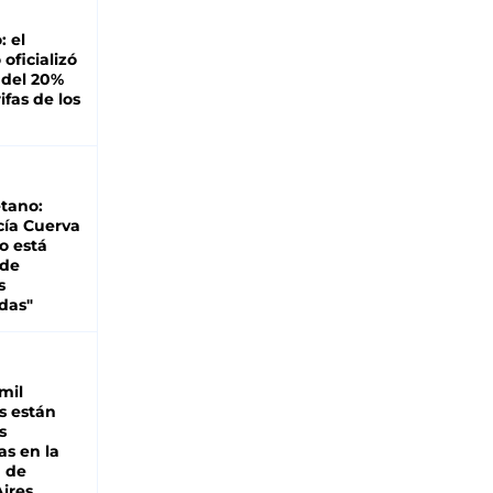
: el
oficializó
 del 20%
ifas de los
tano:
cía Cuerva
o está
 de
s
das"
mil
s están
s
as en la
a de
ires