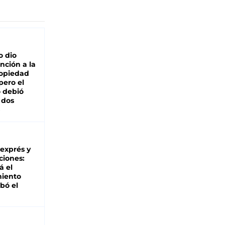
o dio
nción a la
ropiedad
pero el
 debió
 dos
 exprés y
ciones:
á el
miento
bó el