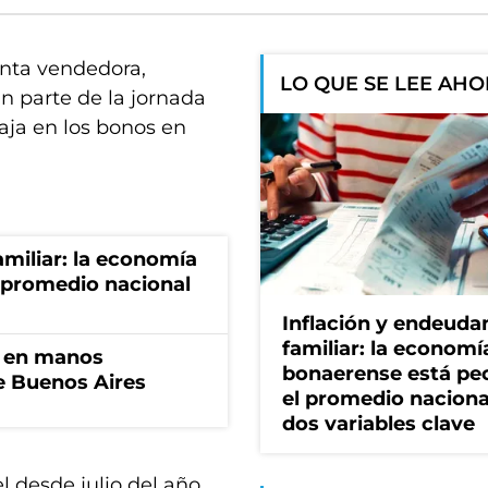
unta vendedora,
LO QUE SE LEE AH
n parte de la jornada
baja en los bonos en
miliar: la economía
 promedio nacional
Inflación y endeud
familiar: la economí
n en manos
bonaerense está pe
de Buenos Aires
el promedio naciona
dos variables clave
el desde julio del año