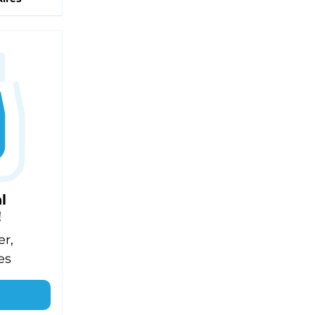
l
!
er,
es