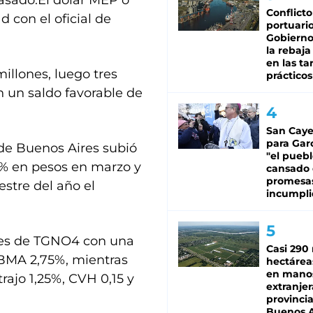
pasado.El dólar MEP o
Conflicto
d con el oficial de
portuario
Gobierno 
la rebaja
en las tar
illones, luego tres
prácticos
n un saldo favorable de
San Caye
para Gar
 de Buenos Aires subió
"el puebl
,4% en pesos en marzo y
cansado
promesa
stre del año el
incumpli
cies de TGNO4 con una
Casi 290 
 BMA 2,75%, mientras
hectárea
en mano
rajo 1,25%, CVH 0,15 y
extranjer
provinci
Buenos A