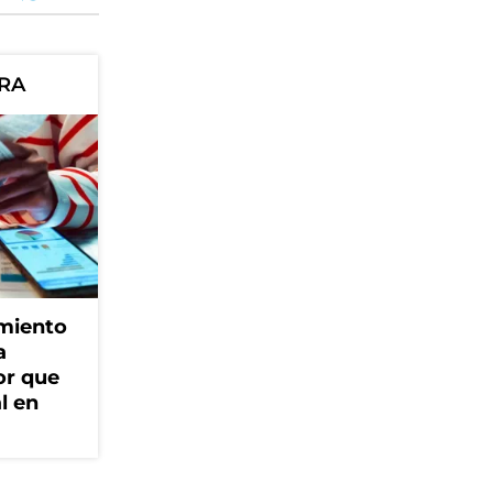
ORA
amiento
a
or que
l en