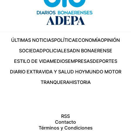
ÚLTIMAS NOTICIAS
POLÍTICA
ECONOMÍA
OPINIÓN
SOCIEDAD
POLICIALES
ADN BONAERENSE
ESTILO DE VIDA
MEDIOS
EMPRESAS
DEPORTES
DIARIO EXTRA
VIDA Y SALUD HOY
MUNDO MOTOR
TRANQUERA
HISTORIA
RSS
Contacto
Términos y Condiciones