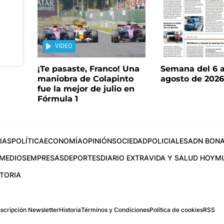
VIDEO
¡Te pasaste, Franco! Una
Semana del 6 a
maniobra de Colapinto
agosto de 202
fue la mejor de julio en
Fórmula 1
IAS
POLÍTICA
ECONOMÍA
OPINIÓN
SOCIEDAD
POLICIALES
ADN BONA
MEDIOS
EMPRESAS
DEPORTES
DIARIO EXTRA
VIDA Y SALUD HOY
M
STORIA
scripción Newsletter
Historia
Términos y Condiciones
Política de cookies
RSS