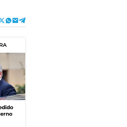
ORA
edido
ierno