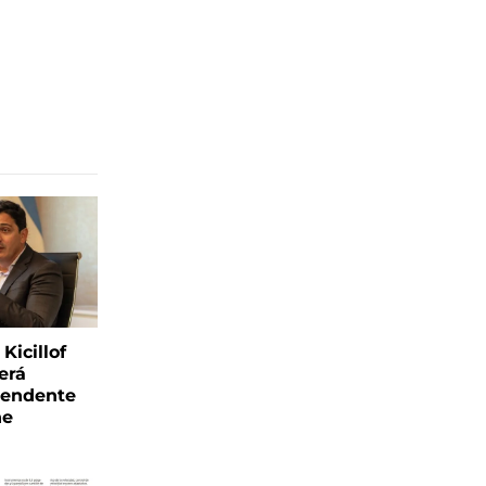
Kicillof
erá
tendente
ne