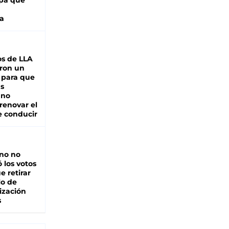
pa que
a
s de LLA
ron un
 para que
as
 no
renovar el
e conducir
rno no
 los votos
e retirar
lo de
ización
s