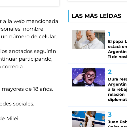
LAS MÁS LEÍDAS
sar a la web mencionada
ersonales: nombre,
y un número de celular.
El papa 
estará en
s los anotados seguirán
Argentina
11 de no
tinuar participando,
 correo a
Dura res
Argentina
s mayores de 18 años.
a la reba
relación
diplomát
edes sociales.
de Milei
Juan Pabl