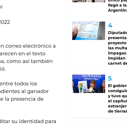
único pa
llegó a la
ei
Argentin
 2022
Diputado
presenta
proyecto
n correo electrónico a
las mult
arecen en el texto
impagas
impidan 
ma, como así también
carnet d
ió.
entre todos los
El gobie
ndientes al ganador
consiguió
y tuvo qu
te la presencia de
el capítu
extranjer
de tierra
ditar su identidad para