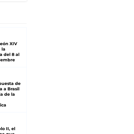
León XIV
 la
 del 8 al
viembre
puesta de
 a Brasil
ja de la
ica
o II, el