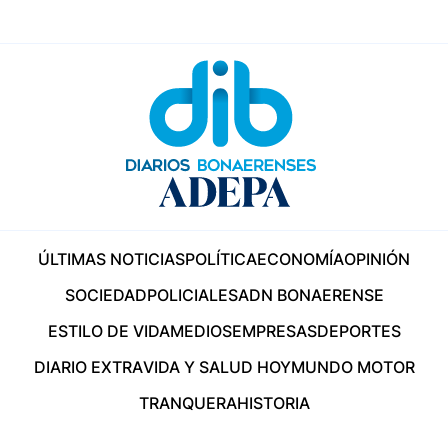
ÚLTIMAS NOTICIAS
POLÍTICA
ECONOMÍA
OPINIÓN
SOCIEDAD
POLICIALES
ADN BONAERENSE
ESTILO DE VIDA
MEDIOS
EMPRESAS
DEPORTES
DIARIO EXTRA
VIDA Y SALUD HOY
MUNDO MOTOR
TRANQUERA
HISTORIA