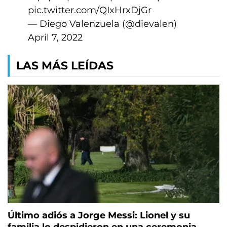
pic.twitter.com/QIxHrxDjGr
— Diego Valenzuela (@dievalen)
April 7, 2022
LAS MÁS LEÍDAS
Último adiós a Jorge Messi: Lionel y su