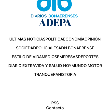
ÚLTIMAS NOTICIAS
POLÍTICA
ECONOMÍA
OPINIÓN
SOCIEDAD
POLICIALES
ADN BONAERENSE
ESTILO DE VIDA
MEDIOS
EMPRESAS
DEPORTES
DIARIO EXTRA
VIDA Y SALUD HOY
MUNDO MOTOR
TRANQUERA
HISTORIA
RSS
Contacto